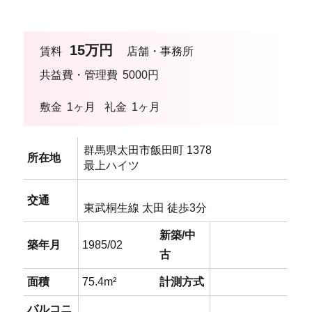
15万円
賃料
店舗・事務所
共益費・管理費
5000円
敷金
1ヶ月
礼金
1ヶ月
群⾺県太⽥市飯⽥町 1378
所在地
最上ハイツ
交通
東武桐⽣線 太⽥ 徒歩3分
新築/中
築年月
1985/02
古
面積
75.4m²
計測方式
バルコニ