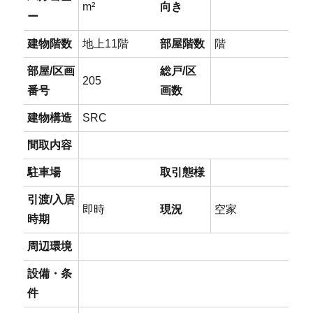
m²
向き
ー
建物階数
地上11階
部屋階数
階
部屋/区画
総戸/区
205
番号
画数
建物構造
SRC
間取内容
駐車場
取引態様
引渡/入居
即時
現況
空家
時期
周辺環境
設備・条
件