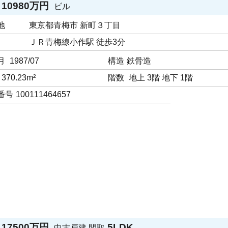
10980万円
ビル
地
東京都青梅市 新町３丁目
ＪＲ青梅線小作駅 徒歩3分
月
1987/07
構造
鉄骨造
370.23m²
階数
地上 3階 地下 1階
番号
100111464657
17500万円
5LDK
中古戸建
間取