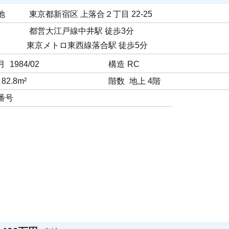
地
東京都新宿区 上落合２丁⽬ 22-25
都営大江戸線中井駅 徒歩3分
東京メトロ東西線落合駅 徒歩5分
月
1984/02
構造
RC
82.8m²
階数
地上 4階
番号