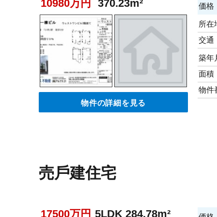
10980万円
370.23m²
価格
所在
交通
築年
面積
物件
物件の詳細を見る
売⼾建住宅
17500万円
5LDK 284.78m²
価格