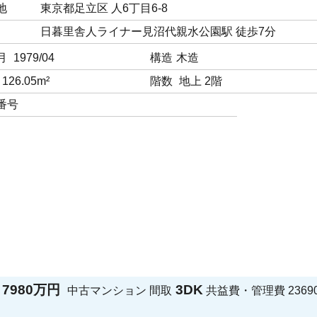
地
東京都足立区 人6丁目6-8
日暮里舎人ライナー見沼代親水公園駅 徒歩7分
月
1979/04
構造
木造
126.05m²
階数
地上 2階
番号
7980万円
3DK
中古マンション
間取
共益費・管理費
2369