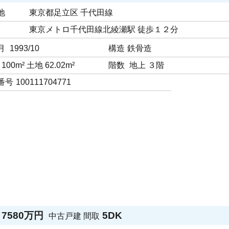
地
東京都足立区 千代田線
東京メトロ千代田線北綾瀬駅 徒歩１２分
月
1993/10
構造
鉄骨造
100m² 土地 62.02m²
階数
地上 ３階
番号
100111704771
7580万円
5DK
中古戸建
間取