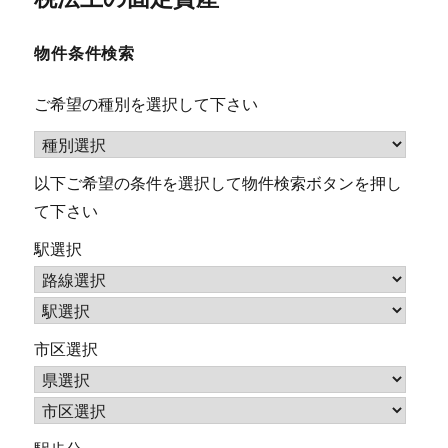
去
ナ
の
物件条件検索
ビ
投
稿:
ご希望の種別を選択して下さい
ゲ
ー
以下ご希望の条件を選択して物件検索ボタンを押し
シ
て下さい
ョ
駅選択
ン
市区選択