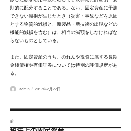
則的に配分することである。なお、固定資産に予測
できない減損が生じたとき（災害・事故などを原因
とする物質的減損と、新製品・新技術の出現などの
機能的減損を含む）は、相当の減額をしなければな
らないものとしている。
また、固定資産のうち、のれんや投資に属する長期
金銭債権や有価証券については特別の評価規定があ
る。
投
投
admin
2017年2月22日
稿
稿
者
日:
投
前
稿
税法上の固定資産
過