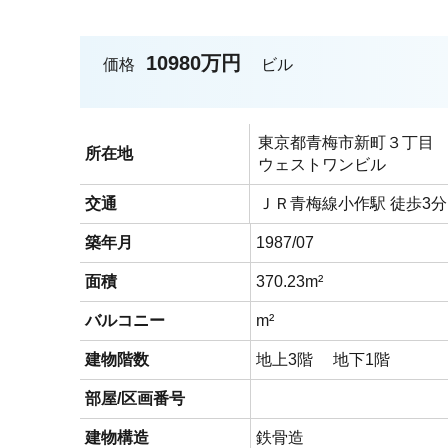
10980万円
価格
ビル
東京都青梅市新町３丁目
所在地
ウェストワンビル
交通
ＪＲ青梅線小作駅 徒歩3分
築年月
1987/07
面積
370.23m²
バルコニー
m²
建物階数
地上3階 地下1階
部屋/区画番号
建物構造
鉄骨造