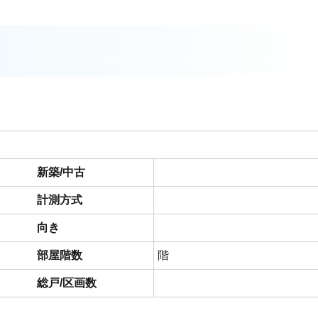
新築/中古
計測方式
向き
部屋階数
階
総戸/区画数