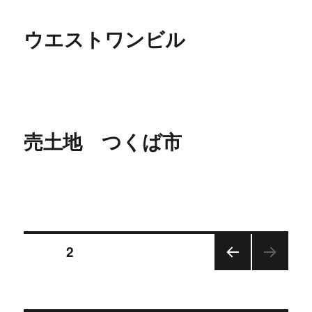
ウエストワンビル
売土地 つくば市
投
ページ
2
前の
稿
ペー
ジ